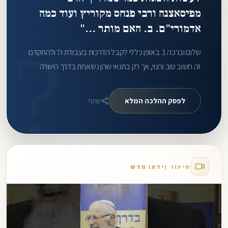
מפיסאצנה ורבי פנחס מקוריץ ועוד כמה
אדמורי"ם. ב. האם מותר ..."
?
שלום וברכה 1. באופן כללי לקבל הדרכות בעבודת ה' ולהתקדם
זה חשוב טוב ורצוי, אך רק בתנאי שהן נשארות בדרך הישרה
והנעימה לבריאות ובפרט לבני המשפחה הסובבים אותך. 2.
לדעת הרב אליהו אסור להוציא.
לפסק ההלכה המלא
שתף
שיעור וידאו חדש