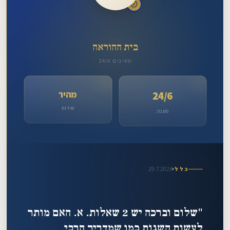
אליהו
זצ"ל
מייל:
dm23859408@gmail.com
בית ההוראה
טלפון:
משיבים 24/6
052-
715-
מהיר
24/6
2839
שירות
מענה
29.7.2026
כללי
"שלום וברכה יש 2 שאלות. א. האם מותר
לעשות השגות כמו שמדריך הרבי