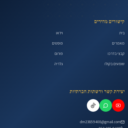
קישורים מהירים
בית
וידאו
מאמרים
פוסטים
קבצי בדרכו
פורום
שומעים בקולו
גלריה
יצירת קשר ורשתות חברתיות
dm23859408@gmail.com