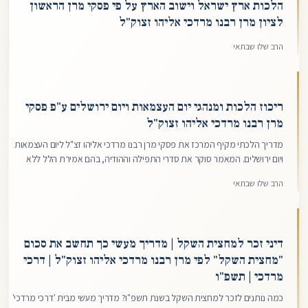
הלכות ארץ ישראל וישוב הארץ על פי פסקי מרן הראשון
לציון מרן רבנו מרדכי אליהו זצוק"ל
הרב שלו שבתאי
ריכוז הלכות ומנהגי יום העצמאות ויום ירושלים ע"פ פסקי
מרן רבנו מרדכי אליהו זצוק"ל
מדריך הלכתי מקיף המרכז את פסקי מרן רבנו מרדכי אליהו זצ"ל ליום העצמאות
ויום ירושלים. המאמר סוקר את סדרי התפילה וההודיה, בהם אמירת הלל ללא
ברכה וביטול התחנון, לצד הנהגות מעשיות כגון עמידה בצפירה, דיני קריאת
הרב שלו שבתאי
התורה, ומנהגי אבלות ספירת העומר (תספורת וגילוח) בימי החג.
דיני זכר למחצית השקל | מדריך מעשי כך תחשב את סכום
"מחצית השקל" לפי מרן רבנו מרדכי אליהו זצוק"ל | דרכי
מרדכי | תשפ"ו
כמה נותנים לזכר למחצית השקל בשנת תשפ"ו? מדריך מעשי מבית 'דרכי מרדכי'