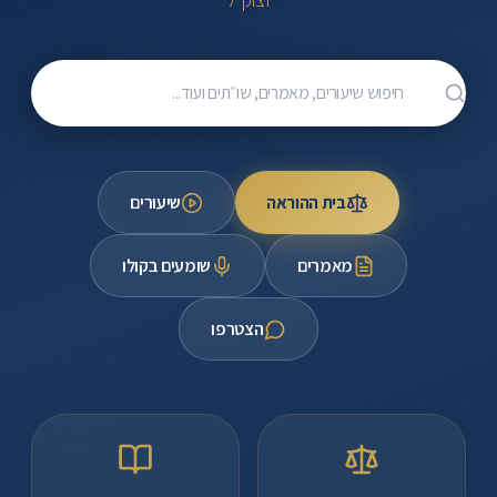
ומורשתו
של
מרן
חיפוש שיעורים, מאמרים, שו״תים ועוד
הרב
מרדכי
אליהו
זצוק"ל.
בית ההוראה
שיעורים
שיעורי
וידאו,
מאמרים
שומעים בקולו
מאמרים,
בית
הצטרפו
הוראה,
פורום
תורני,
קבצי
בדרכו,
הקלטות