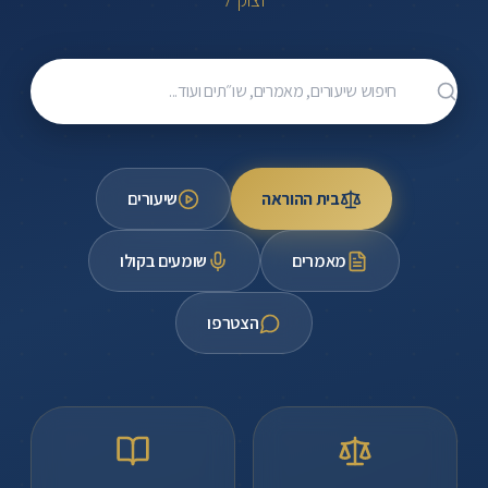
ומורשתו
של
מרן
חיפוש שיעורים, מאמרים, שו״תים ועוד
הרב
מרדכי
אליהו
זצוק"ל.
בית ההוראה
שיעורים
שיעורי
וידאו,
מאמרים
שומעים בקולו
מאמרים,
בית
הצטרפו
הוראה,
פורום
תורני,
קבצי
בדרכו,
הקלטות