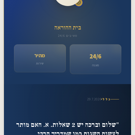
אליהו
זצ"ל
מייל:
dm23859408@gmail.com
בית ההוראה
טלפון:
משיבים 24/6
052-
715-
מהיר
24/6
2839
שירות
מענה
29.7.2026
כללי
"שלום וברכה יש 2 שאלות. א. האם מותר
לעשות השגות כמו שמדריך הרבי