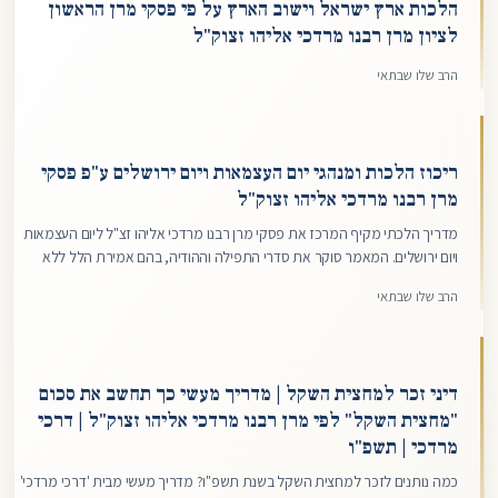
הלכות ארץ ישראל וישוב הארץ על פי פסקי מרן הראשון
לציון מרן רבנו מרדכי אליהו זצוק"ל
הרב שלו שבתאי
ריכוז הלכות ומנהגי יום העצמאות ויום ירושלים ע"פ פסקי
מרן רבנו מרדכי אליהו זצוק"ל
מדריך הלכתי מקיף המרכז את פסקי מרן רבנו מרדכי אליהו זצ"ל ליום העצמאות
ויום ירושלים. המאמר סוקר את סדרי התפילה וההודיה, בהם אמירת הלל ללא
ברכה וביטול התחנון, לצד הנהגות מעשיות כגון עמידה בצפירה, דיני קריאת
הרב שלו שבתאי
התורה, ומנהגי אבלות ספירת העומר (תספורת וגילוח) בימי החג.
דיני זכר למחצית השקל | מדריך מעשי כך תחשב את סכום
"מחצית השקל" לפי מרן רבנו מרדכי אליהו זצוק"ל | דרכי
מרדכי | תשפ"ו
כמה נותנים לזכר למחצית השקל בשנת תשפ"ו? מדריך מעשי מבית 'דרכי מרדכי'