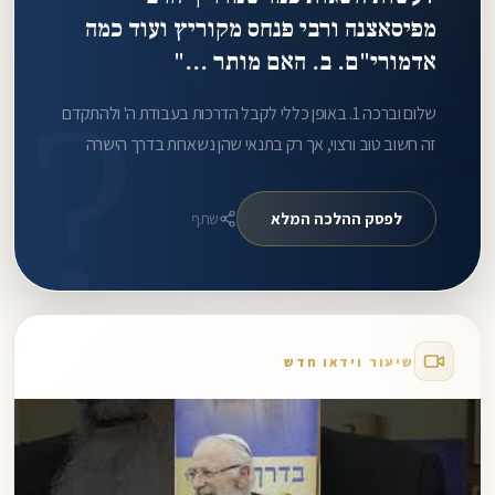
מפיסאצנה ורבי פנחס מקוריץ ועוד כמה
אדמורי"ם. ב. האם מותר ..."
?
שלום וברכה 1. באופן כללי לקבל הדרכות בעבודת ה' ולהתקדם
זה חשוב טוב ורצוי, אך רק בתנאי שהן נשארות בדרך הישרה
והנעימה לבריאות ובפרט לבני המשפחה הסובבים אותך. 2.
לדעת הרב אליהו אסור להוציא.
לפסק ההלכה המלא
שתף
שיעור וידאו חדש