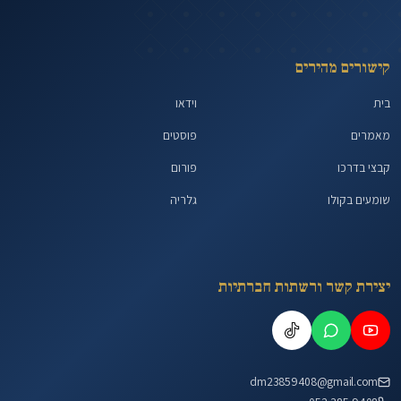
קישורים מהירים
בית
וידאו
מאמרים
פוסטים
קבצי בדרכו
פורום
שומעים בקולו
גלריה
יצירת קשר ורשתות חברתיות
dm23859408@gmail.com