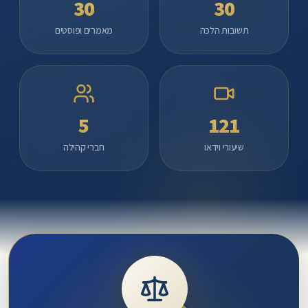
30
30
נדירות
תשובות הלכה
מאמרים ופוסטים
ופרויקטים
מיוחדים
להפצת
תורתו.
אתר
5
121
דרכי
מרדכי
שיעורי וידאו
חברי קהילה
-
הפצת
תורתו
ומורשתו
של
מרן
הרב
מרדכי