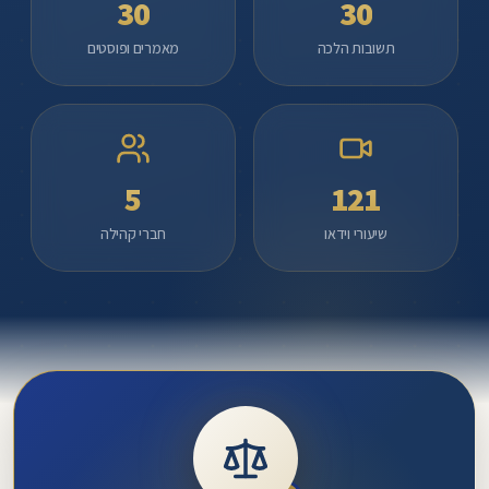
30
30
נדירות
תשובות הלכה
מאמרים ופוסטים
ופרויקטים
מיוחדים
להפצת
תורתו.
אתר
5
121
דרכי
מרדכי
שיעורי וידאו
חברי קהילה
-
הפצת
תורתו
ומורשתו
של
מרן
הרב
מרדכי