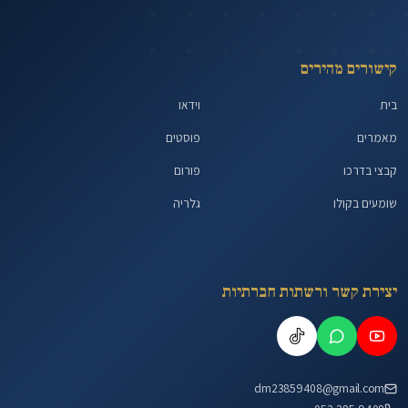
קישורים מהירים
בית
וידאו
מאמרים
פוסטים
קבצי בדרכו
פורום
שומעים בקולו
גלריה
יצירת קשר ורשתות חברתיות
dm23859408@gmail.com