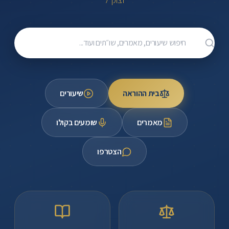
ומורשתו
של
מרן
חיפוש שיעורים, מאמרים, שו״תים ועוד
הרב
מרדכי
אליהו
זצוק"ל.
בית ההוראה
שיעורים
שיעורי
וידאו,
מאמרים
שומעים בקולו
מאמרים,
בית
הצטרפו
הוראה,
פורום
תורני,
קבצי
בדרכו,
הקלטות