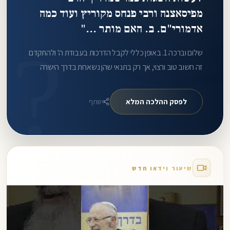
מפיסאצנה ורבי פנחס מקוריץ ועוד כמה
אדמורי"ם. ב. האם מותר ..."
?
שלום וברכה 1. באופן כללי לקבל הדרכות בעבודת ה' ולהתקדם
זה חשוב טוב ורצוי, אך רק בתנאי שהן נשארות בדרך הישרה
והנעימה לבריאות ובפרט לבני המשפחה הסובבים אותך. 2.
לדעת הרב אליהו אסור להוציא.
לפסק ההלכה המלא
שתף
שיעור וידאו חדש