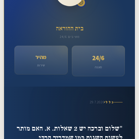
אליהו
זצ"ל
מייל:
dm23859408@gmail.com
בית ההוראה
טלפון:
משיבים 24/6
052-
715-
מהיר
24/6
2839
שירות
מענה
29.7.2026
כללי
"שלום וברכה יש 2 שאלות. א. האם מותר
לעשות השגות כמו שמדריך הרבי